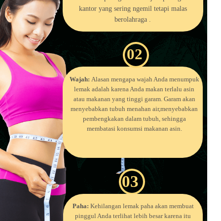
kantor yang sering ngemil tetapi malas
berolahraga .
02
Wajah:
Alasan mengapa wajah Anda menumpuk
lemak adalah karena Anda makan terlalu asin
atau makanan yang tinggi garam. Garam akan
menyebabkan tubuh menahan air,menyebabkan
pembengkakan dalam tubuh, sehingga
membatasi konsumsi makanan asin.
03
Paha:
Kehilangan lemak paha akan membuat
pinggul Anda terlihat lebih besar karena itu