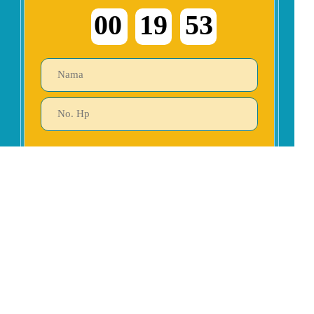
00
19
52
PESAN SEKARANG
Gratis ongkir dan pembayaran langsung melalui
kurir (COD)!