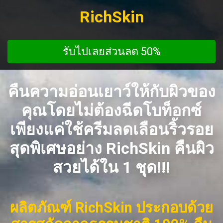
RichSkin
รับไปเลยส่วนลด 50%
คืนความอ่อนเยาว์ให้กับผิวของ
คุณโดยไม่ต้องฉีดโบท็อกซ์
เพียงแค่ใช้ครีมลดเลือนริ้วรอย
สุดพิเศษอย่าง RichSkin คืนผิว
สวยได้ใน 1 ชุด!!!
ผลิตภัณฑ์ RichSkin ประกอบด้วย