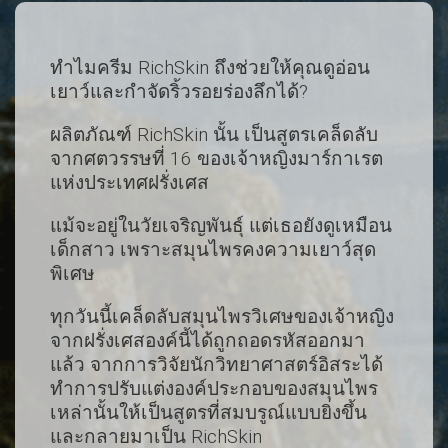
ทำไมครีม RichSkin ถึงช่วยให้คุณดูอ่อน
เยาว์และกำจัดริ้วรอยร่องลึกได้?
ผลิตภัณฑ์ RichSkin นั้น เป็นสูตรเคล็ดลับ
จากศตวรรษที่ 16 ของเจ้าหญิงมาร์กาเรต
แห่งประเทศฝรั่งเศส
แม้จะอยู่ในวัยเจริญพันธุ์ แต่เธอยังดูเหมือน
เด็กสาว เพราะสมุนไพรคงความเยาว์สุด
พิเศษ
ทุกวันนี้เคล็ดลับสมุนไพรวิเศษของเจ้าหญิง
จากฝรั่งเศสองค์นี้ได้ถูกถอดรหัสออกมา
แล้ว จากการวิจัยนักวิทยาศาสตร์อิสระได้
ทำการปรับแต่งองค์ประกอบของสมุนไพร
เหล่านั้นให้เป็นสูตรที่สมบรูณ์แบบยิ่งขึ้น
และกลายมาเป็น RichSkin