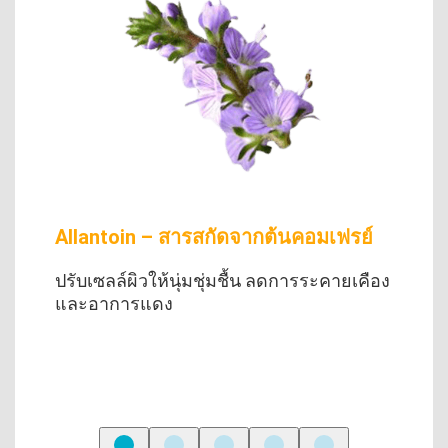
Allantoin – สารสกัดจากต้นคอมเฟรย์
Hy
ยา
บ
ปรับเซลล์ผิวให้นุ่มชุ่มชื้น ลดการระคายเคือง
อย
และอาการแดง
เป
ไป
ซึม
นวล
คว