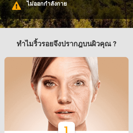
ไม่ออกกำลังกาย
ทำไมริ้วรอยจึงปรากฎบนผิวคุณ ?