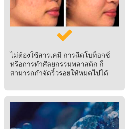
ไม่ต้องใช้สารเคมี การฉีดโบท็อกซ์
หรือการทำศัลยกรรมพลาสติก ก็
สามารถกำจัดริ้วรอยให้หมดไปได้