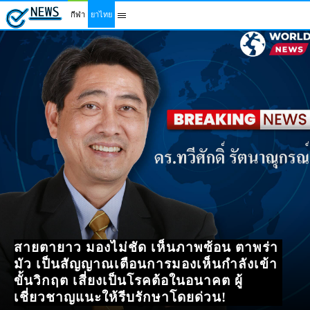
บล็อก
บทความ
ข้อมูล
กีฬา
ยาไทย
สายตายาว มองไม่ชัด เห็นภาพซ้อน ตาพร่า
มัว เป็นสัญญาณเตือนการมองเห็นกำลังเข้า
ขั้นวิกฤต เสี่ยงเป็นโรคต้อในอนาคต ผู้
เชี่ยวชาญแนะให้รีบรักษาโดยด่วน!