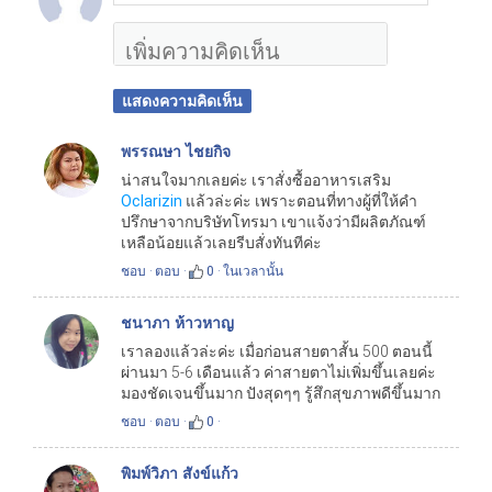
แสดงความคิดเห็น
พรรณษา ไชยกิจ
น่าสนใจมากเลยค่ะ เราสั่งซื้ออาหารเสริม
Oclarizin
แล้วล่ะค่ะ เพราะตอนที่ทางผู้ที่ให้คำ
ปรึกษาจากบริษัทโทรมา เขาแจ้งว่ามีผลิตภัณฑ์
เหลือน้อยแล้วเลยรีบสั่งทันทีค่ะ
ชอบ
‧
ตอบ
‧
0
‧
ในเวลานั้น
ชนาภา ห้าวหาญ
เราลองแล้วล่ะค่ะ เมื่อก่อนสายตาสั้น 500 ตอนนี้
ผ่านมา 5-6 เดือนแล้ว ค่าสายตาไม่เพิ่มขึ้นเลยค่ะ
มองชัดเจนขึ้นมาก ปังสุดๆๆ รู้สึกสุขภาพดีขึ้นมาก
ชอบ
‧
ตอบ
‧
0
‧
พิมพ์วิภา สังข์แก้ว