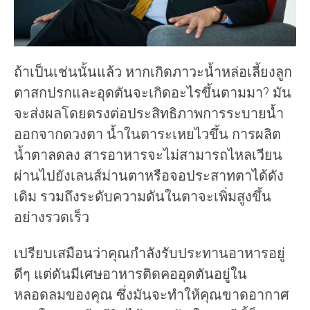
ถ้าเป็นเช่นนั้นแล้ว หากเกิดภาวะน้ำหล่อเลี้ยงลูก
ตาสกปรกและอุดตันจะเกิดอะไรขึ้นตามมา? มัน
จะส่งผลโดยตรงต่อประสิทธิภาพการระบายน้ำ
ออกจากดวงตา น้ำในตาระเหยไวขึ้น การผลิต
น้ำตาลดลง สารอาหารจะไม่สามารถไหลเวียน
ผ่านไปยังเลนส์ม่านตาหรือจอประสาทตาได้ดัง
เดิม รวมถึงระดับความดันในตาจะเพิ่มสูงขึ้น
อย่างรวดเร็ว
เปรียบเสมือนว่าคุณกำลังรับประทานอาหารอยู่
ดีๆ แต่ดันมีเศษอาหารติดคออุดตันอยู่ใน
หลอดลมของคุณ ซึ่งมันจะทำให้คุณขาดอากาศ