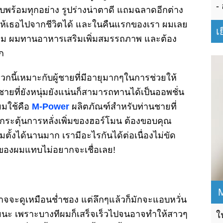
ยบพร้อมทุกอย่าง รูปร่างน่าตาดี แถมฉลาดอีกต่าง
ให้เธอไปจากชีวิตได้ และในคืนแรกของเรา ผมเลย
เ
ชายผม ผมทานอาหารเสริมเพิ่มสมรรถภาพ และต้อง
ก
ี้เหมาะกับผู้ชายที่มีอายุมากๆในการช่วยให้
้ชายที่ยังหนุ่มยังแน่นก็สามารถทานได้เป็นออพชั่น
่ผมใช้คือ
M-Power
ผลิตภัณฑ์สำหรับท่านชายที่
ระตุ้นการหลั่งเพิ่มของฮอร์โมน ต้องขอบคุณ
มตั้งได้นานมาก เรามีอะไรกันได้ต่อเนื่องไม่ขัด
นของผมแทบไม่อยากจะเชื่อเลย!
จจะดูเหมือนช่ำชอง แต่ลึกๆแล้วก็มักจะแอบหวั่น
หมนะ เพราะบางทีผมก็เสร็จเร็วไปจนอาจทำให้สาวๆ
ใ