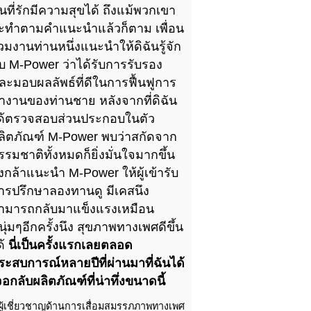
นที่รักมีความสุขได้ ถึงแม้พวกเขา
ะทำตามคำแนะนำแล้วก็ตาม เพื่อน
่วมงานท่านหนึ่งแนะนำให้ดิฉันรู้จัก
ับ M-Power ว่าได้รับการรับรอง
ละมอบผลลัพธ์ที่ดีในการฟื้นฟูการ
ำงานของท่านชาย หลังจากที่ดิฉัน
ด้ตรวจสอบส่วนประกอบในตัว
ลิตภัณฑ์ M-Power พบว่าสกัดจาก
รรมชาติทั้งหมดก็ยิ่งมั่นใจมากขึ้น
ึงกล้าแนะนำ M-Power ให้ผู้เข้ารับ
ารปรึกษาลองทานดู มีเคสนึง
ามารถกลับมาแข็งแรงเหมือน
นุ่มๆอีกครั้งนึง สุขภาพทางเพศดีขึ้น
ด้
นี่เป็นครั้งแรกเลยตลอด
ระสบการณ์หลายปีที่ผ่านมาที่ฉันได้
จอกลับผลิตภัณฑ์ที่น่าทึ่งขนาดนี้
ผู้เชี่ยวชาญด้านการเสื่อมสมรรภภาพทางเพศ