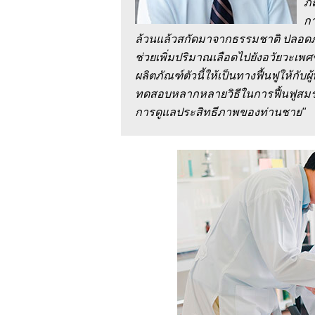
ภั
ก
ล้วนแล้วสกัดมาจากธรรมชาติ ปลอดภั
ช่วยเพิ่มปริมาณเลือดไปยังอวัยวะเพ
ผลิตภัณฑ์ตัวนี้ให้เป็นทางฟื้นฟูให้ก
ทดสอบหลากหลายวิธีในการฟื้นฟูสมร
การดูแลประสิทธีภาพของท่านชาย"