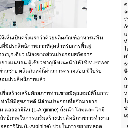
ค
จ
ร
ก
แ
ห้เห็นเป็นครั้งแรกว่าด้วยผลิตภัณฑ์อาหารเสริม
ท
ี่มีประสิทธิภาพมากที่สุดสำหรับการฟื้นฟู
ไ
ะปุกเดียว เนื่องจากส่วนประกอบสกัดจาก
ผ
อย่างแน่นอน ผู้เชี่ยวชาญจึงแนะนำให้ใช้ M-Power
ธ
ท่านชาย ผลิตภัณฑ์นี้ผ่านการตรวจสอบ มีใบรับ
จ
ก
สอบประสิทธิภาพแล้ว
ส
เพื่อสร้างเสริมศักยภาพท่านชายมีคุณสมบัติในการ
ห
ไ
ทำให้มีสุขภาพดี มีส่วนประกอบที่สกัดมาจาก
ป
อลอาจีนีน (L-Arginine) ถั่งเฉ้า โสมและ โกจิ
เ
ิทธิภาพในการเสริมสร้างประสิทธิภาพการทำงาน
แอลอาจีนีน (L-Arginine) ช่วยในการขยายหลอด