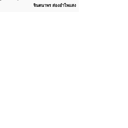
จินตนาพร ส่องอำไพแสง