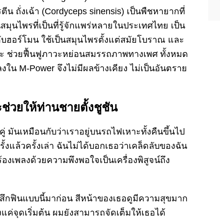
ตีน ถั่งเฉ้า (Cordyceps sinensis) เป็นพืชหายากที่
สมุนไพรที่เป็นที่รู้จักแพร่หลายในประเทศไทย เป็น
ดับฮอร์โมน ใช้เป็นสมุนไพรตั้งแต่สมัยโบราณ และ
อิสระ ช่วยฟื้นฟูภาวะหย่อนสมรรถภาพทางเพศ ทั้งหมด
ลงใน M-Power จึงไม่มีผลข้างเคียง ไม่เป็นอันตราย
่วยให้ท่านชายตั้งชูชัน
้งคู่ มันเหมือนกับว่าเราอยู่บนรถไฟเหาะทั้งคืนขึ้นไป
รั้งแล้วครั้งเล่า ฉันไม่ได้บอกเธอว่าเคล็ดลับของฉัน
ร้องเพลงด้วยความพึงพอใจเป็นเครื่องพิสูจน์ถึง
ยรู้สึกฟินแบบนี้มาก่อน สีหน้าของเธอดูมีความสุขมาก
แค่จุดเริ่มต้น ผมยังสามารถจัดเต็มให้เธอได้