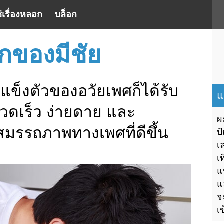
ช่เรื่องหลอก
บล็อก
กของมีชัย
แข็งตัวของอวัยเพศก็ได้รับ
แ
่รวดเร็ว ง่ายดาย และ
ผ
มรรถภาพทางเพศที่ดีขึ้น
ป
เ
เ
แ
แ
จ
เ