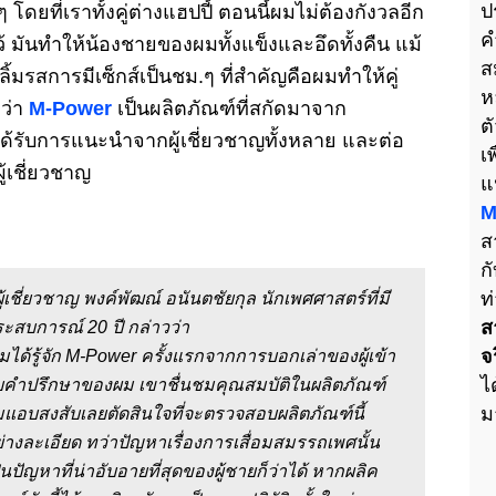
ป
 โดยที่เราทั้งคู่ต่างแฮปปี้ ตอนนี้ผมไม่ต้องกังวลอีก
ค
 มันทำให้น้องชายของผมทั้งแข็งและอึดทั้งคืน แม้
ส
ิ้มรสการมีเซ็กส์เป็นชม.ๆ ที่สำคัญคือผมทำให้คู่
ห
ว่า
M-Power
เป็นผลิตภัณฑ์ที่สกัดมาจาก
ต
้รับการแนะนำจากผู้เชี่ยวชาญทั้งหลาย และต่อ
เ
ู้เชี่ยวชาญ
แ
M
ส
ก
ท
ผู้เชี่ยวชาญ พงค์พัฒณ์ อนันตชัยกุล นักเพศศาสตร์ที่มี
ส
ะสบการณ์ 20 ปี
กล่าวว่า
จ
มได้รู้จัก M-Power ครั้งแรกจากการบอกเล่าของผู้เข้า
ไ
บคำปรึกษาของผม เขาชื่นชมคุณสมบัติในผลิตภัณฑ์
ม
แอบสงสับเลยตัดสินใจที่จะตรวจสอบผลิตภัณฑ์นี้
่างละเอียด ทว่าปัญหาเรื่องการเสื่อมสมรรถเพศนั้น
็นปัญหาที่น่าอับอายที่สุดของผู้ชายก็ว่าได้ หากผลิค