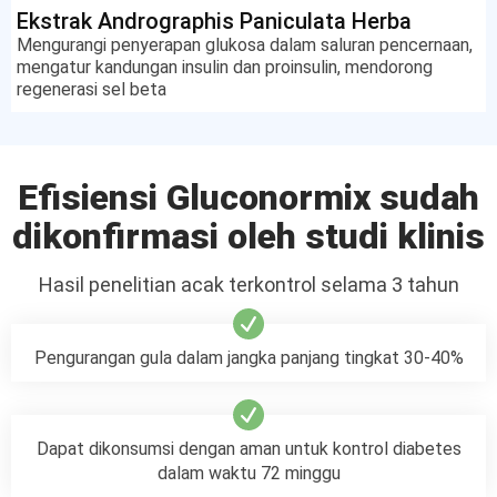
Ekstrak Andrographis Paniculata Herba
Ekstrak Swietenia Mahagoni Semen 200mg
Ekstrak Orthosiphonis Stamineus Folium
Mengurangi penyerapan glukosa dalam saluran pencernaan,
Mengurangi konsentrasi gula dan kolesterol "jahat" dalam
mengatur kandungan insulin dan proinsulin, mendorong
100mg
darah, merangsang fungsi pankreas
regenerasi sel beta
Meningkatkan penyerapan glukosa yang lebih baik dalam
sel, mengurangi nafsu makan dan keinginan makan manis,
menstabilkan tingkat lipid dalam darah dan mencegah
perkembangan penyakit kardiovaskular.
Efisiensi Gluconormix sudah
dikonfirmasi oleh studi klinis
Hasil penelitian acak terkontrol selama 3 tahun
Pengurangan gula dalam jangka panjang tingkat 30-40%
Dapat dikonsumsi dengan aman untuk kontrol diabetes
dalam waktu 72 minggu