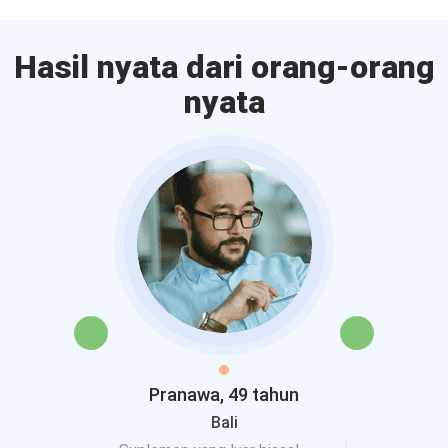
Hasil nyata dari orang-orang
nyata
tahun
Pranawa, 49 tahun
Mary
k
Bali