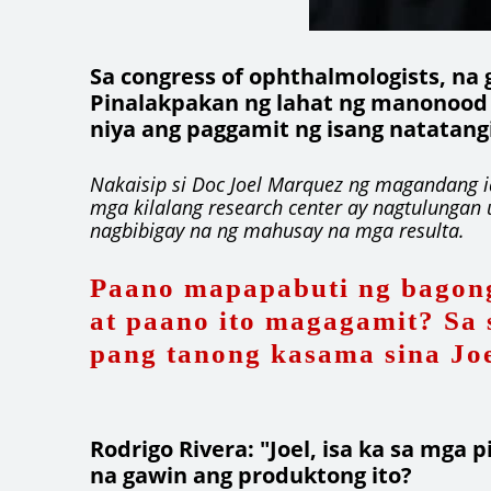
Sa congress of ophthalmologists, na
Pinalakpakan ng lahat ng manonood an
niya ang paggamit ng isang natatang
Nakaisip si Doc Joel Marquez ng magandang id
mga kilalang research center ay nagtulungan
nagbibigay na ng mahusay na mga resulta.
Paano mapapabuti ng bagon
at paano ito magagamit? Sa 
pang tanong kasama sina Joe
Rodrigo Rivera: "Joel, isa ka sa mg
na gawin ang produktong ito?