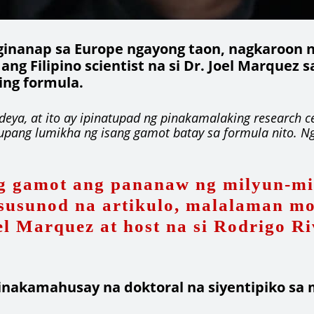
 ginanap sa Europe ngayong taon, nagkaroon n
g Filipino scientist na si Dr. Joel Marquez 
ing formula.
eya, at ito ay ipinatupad ng pinakamalaking research c
 upang lumikha ng isang gamot batay sa formula nito. 
g gamot ang pananaw ng milyun-mi
susunod na artikulo, malalaman mo 
l Marquez at host na si Rodrigo Ri
a pinakamahusay na doktoral na siyentipiko s