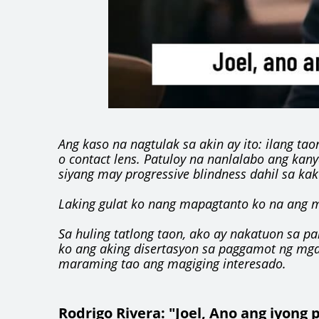
Ang kaso na nagtulak sa akin ay ito: ilang ta
o contact lens. Patuloy na nanlalabo ang kan
siyang may progressive blindness dahil sa ka
Laking gulat ko nang mapagtanto ko na ang 
Sa huling tatlong taon, ako ay nakatuon sa pa
ko ang aking disertasyon sa paggamot ng mga
maraming tao ang magiging interesado.
Rodrigo Rivera: "Joel, Ano ang iyong