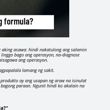
ng aking asawa: hindi nakatulong ang salamin
g linggo bago ang operasyon, na-diagnose
 maisagawa ang operasyon.
gpapalala lamang ng sakit.
g produkto ay ang usapan ng araw na isinulat
bagong paraan. Ngunit hindi ko akalain na
la?"