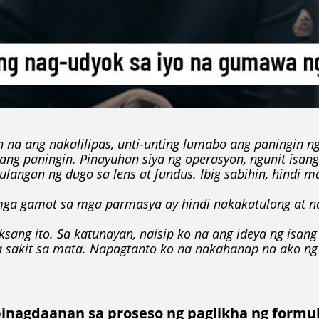
on na ang nakalilipas, unti-unting lumabo ang paningin 
yang paningin. Pinayuhan siya ng operasyon, ngunit isan
kulangan ng dugo sa lens at fundus. Ibig sabihin, hindi
mga gamot sa mga parmasya ay hindi nakakatulong at na
ksang ito. Sa katunayan, naisip ko na ang ideya ng isan
 sakit sa mata. Napagtanto ko na nakahanap na ako ng 
 pinagdaanan sa proseso ng paglikha ng formu