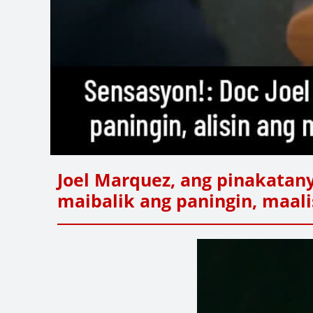
Joel Marquez, ang pinakatany
maibalik ang paningin, maal