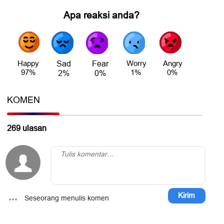
KOMENTAR
Apa reaksi anda?
Happy
Sad
Fear
Worry
Angry
97%
1%
0%
2%
0%
KOMEN
269 ulasan
MUA NGAY
Kirim
Seseorang menulis komen