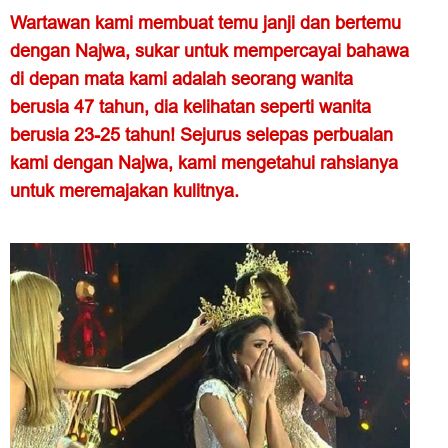
Wartawan kami membuat temu janji dan bertemu
dengan Najwa, sukar untuk mempercayai bahawa
di depan mata kami adalah seorang wanita
berusia 47 tahun, dia kelihatan seperti wanita
berusia 23-25 ​​tahun! Sejurus selepas perbualan
kami dengan Najwa, kami mengetahui rahsianya
untuk meremajakan kulitnya.