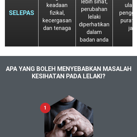
lebih sihat,
keadaan
ulas
perubahan
SELEPAS
fizikal,
penggu
lelaki
kecergasan
purata
diperhatikan
dan tenaga
ja
dalam
badan anda
APA YANG BOLEH MENYEBABKAN MASALAH
KESIHATAN PADA LELAKI?