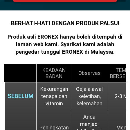
BERHATI-HATI DENGAN PRODUK PALSU!
Produk asli ERONEX hanya boleh ditempah di
laman web kami. Syarikat kami adalah
pengedar tunggal ERONEX di Malaysia.
KEADAAN
TEMP
Observas
BADAN
BERSET
Kekurangan
Gejala awal
SEBELUM
tenaga dan
keletihan,
2-3 MI
vitamin
kelemahan
Anda
menjadi
Peningkatan
Menu