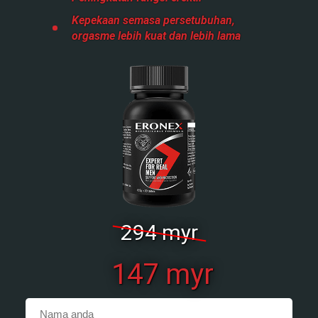
Kepekaan semasa persetubuhan,
orgasme lebih kuat dan lebih lama
294
myr
147
myr