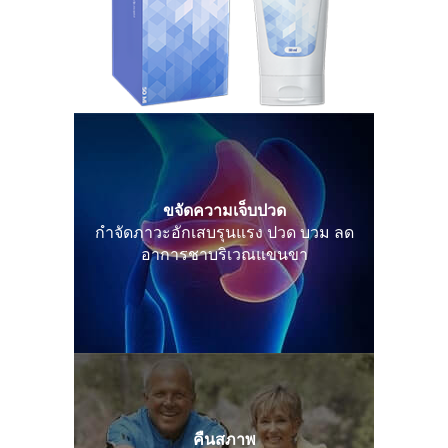
ขจัดความเจ็บปวด
กำจัดภาวะอักเสบรุนแรง ปวด บวม ลด
อาการชาบริเวณแขนขา
คืนสภาพ