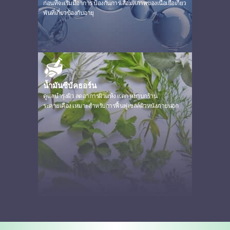
ก่อนที่จะเริ่มมีอาการ ป้องกันการเสื่อมสภาพของเนื้อเยื่อเกี่ยว
พันที่เกี่ยวข้องกับอายุ
น้ำมันซีบัคธอร์น
ดูแลบำรุงผิว ลดอาการผิวแห้ง แตก หยาบกร้าน
ระคายเคือง
เหมาะสำหรับการฟื้นฟูเซลล์ผิวหนังภายนอก