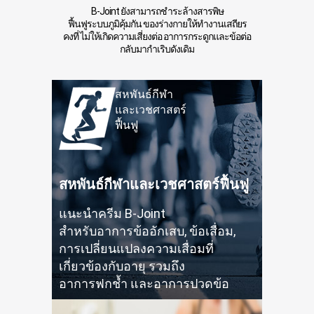
B-Joint ยังสามารถชำระล้างสารพิษ
ฟื้นฟูระบบภูมิคุ้มกัน
ของร่างกาย
ให้ทำงานเสถียร
คงที่ ไม่ให้เกิดความเสี่ยงต่อ
อาการกระดูกและข้อต่อ
กลับมากำเริบดังเดิม
สหพันธ์กีฬา
และเวชศาสตร์
ฟื้นฟู
สหพันธ์กีฬาและเวชศาสตร์ฟื้นฟู
แนะนำครีม B-Joint
สำหรับอาการข้ออักเสบ
, ข้อเสื่อม,
การเปลี่ยนแปลงความเสื่อมที่
เกี่ยวข้องกับอายุ
รวมถึง
อาการฟกช้ำ
และอาการปวดข้อ