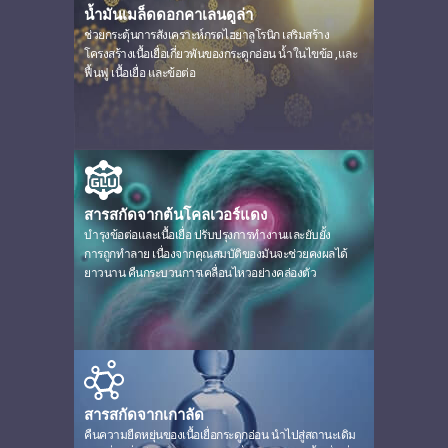
น้ำมันเมล็ดดอกคาเลนดูล่า
ช่วยกระตุ้นการสังเคราะห์กรดไฮยาลูโรนิก เสริมสร้าง
โครงสร้างเนื้อเยื่อเกี่ยวพันของกระดูกอ่อน
น้ำในไขข้อ
,และ
ฟื้นฟู
เนื้อเยื่อ
และข้อต่อ
สารสกัดจากต้นโคลเวอร์แดง
บำรุงข้อต่อและเนื้อเยื่อ ปรับปรุงการทำงานและยับยั้ง
การถูกทำลาย
เนื่องจากคุณสมบัติของมันจะช่วยคงผลได้
ยาวนาน คืนกระบวนการเคลื่อนไหวอย่างคล่องตัว
สารสกัดจากเกาลัด
คืนความยืดหยุ่นของเนื้อเยื่อกระดูกอ่อน นำไปสู่สถานะเดิม